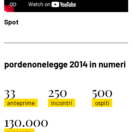
Spot
pordenonelegge 2014 in numeri
33
250
500
anteprime
incontri
ospiti
130.000