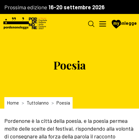
Prossima edizione
16-20 settembre 2026
my
pnlegge
Poesia
Home
Tuttolanno
Poesia
Pordenone è la città della poesia, e la poesia permea
molte delle scelte del festival, rispondendo alla volontà
di consegnare alla forza della parola il racconto