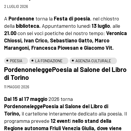
2 LUGLIO 2026
A
Pordenone
torna la
Festa di poesia
, nel chiostro
della
biblioteca.
Appuntamento lunedì
13 luglio
, alle
21.00
con sei voci poetiche del nostro tempo:
Veronica
Chiossi, Ivan Crico, Sebastiano Gatto, Marco
Marangoni, Francesca Piovesan e Giacomo Vit.
POESIA
LA FONDAZIONE
AGENZIA CULTURALE
PordenoneleggePoesia al Salone del Libro
di Torino
11 MAGGIO 2026
Dal 15 al 17 maggio
2026 torna
Pordenone
legge
Poesia al Salone del Libro di
Torino,
il cartellone interamente dedicato alla poesia. Il
programma prevede
12 event
i
nello stand della
Regione autonoma Friuli Venezia Giulia, dove viene