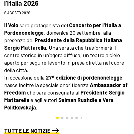
l'Italia 2026
3 
6 AGOSTO 2026
A
s
Il Volo
sarà protagonista del
Concerto per l'Italia a
c
Pordenonelegge
, domenica 20 settembre, alla
a
presenza del
Presidente della Repubblica Italiana
p
Sergio Mattarella
. Una serata che trasformerà il
l
centro storico in un’agorà diffusa, un teatro a cielo
aperto per seguire l’evento in presa diretta nel cuore
della città.
In occasione della
27^ edizione di pordenonelegge
,
nasce inoltre la speciale onorificenza
Ambassador of
Freedom
che sarà consegnata al
Presidente Sergio
Mattarella
e agli autori
Salman Rushdie e Vera
Politkovskaja
.
TUTTE LE NOTIZIE