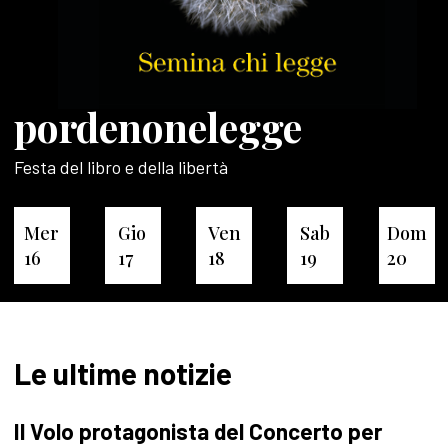
pordenonelegge
Festa del libro e della libertà
Mer
Gio
Ven
Sab
Dom
16
17
18
19
20
Le ultime notizie
Il Volo protagonista del Concerto per
P