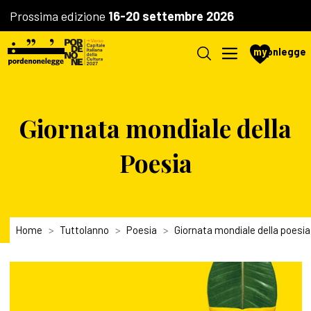
Prossima edizione
16-20 settembre 2026
my
pnlegge
Giornata mondiale della
Poesia
Home
Tuttolanno
Poesia
Giornata mondiale della poesia