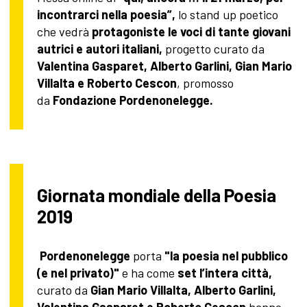
incontrarci nella poesia”,
lo stand up poetico
che vedrà
protagoniste le voci di tante giovani
autrici e autori italiani,
progetto curato da
Valentina Gasparet, Alberto Garlini, Gian Mario
Villalta e Roberto Cescon
, promosso
da
Fondazione Pordenonelegge.
Giornata mondiale della Poesia
2019
Pordenonelegge
porta
"la poesia nel pubblico
(e nel privato)"
e ha come
set l’intera città,
curato da
Gian Mario Villalta, Alberto Garlini,
Valentina Gasparet e Roberto Cescon
hanno