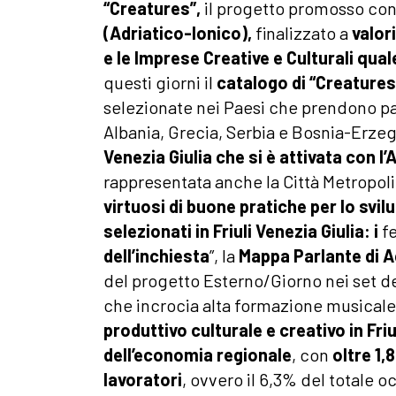
“Creatures”,
il progetto promosso con
(Adriatico-Ionico),
finalizzato a
valor
e le Imprese Creative e Culturali qua
questi giorni il
catalogo di “Creatures
selezionate nei Paesi che prendono part
Albania, Grecia, Serbia e Bosnia-Erzego
Venezia Giulia che si è attivata con l
rappresentata anche la Città Metropol
virtuosi di buone pratiche per lo sv
selezionati in Friuli Venezia Giulia:
i
f
dell’inchiesta
”, la
Mappa Parlante di A
del progetto Esterno/Giorno nei set dei
che incrocia alta formazione musicale 
produttivo culturale e creativo in Fri
dell’economia regionale
, con
oltre 1,8
lavoratori
, ovvero il 6,3% del totale o