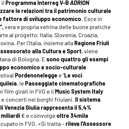
 il
Programma Interreg V-B
ADRION
izzare
le relazioni tra il patrimonio culturale
le fattore di sviluppo economico
. Esce in
”,
vera e propria vetrina delle buone pratiche
e al progetto: Italia, Slovenia, Croazia,
vina. Per l’Italia, insieme alla
Regione Friuli
’Assessorato alla Cultura e Sport
, viene
itana di Bologna. E
sono quattro gli esempi
iluppo economico e socio-culturale
estival
Pordenonelegge
e “
Le voci
quileia
, le
Passeggiate cinematografiche
 film girati in FVG e il
Music System Italy
e concerti nei borghi friulani.
Il sistema
uli Venezia Giulia rappresenta il 5,4%
 miliardi
€ e coinvolge
oltre 34mila
ccupato in FVG. «Si tratta –
rileva l’Assessore