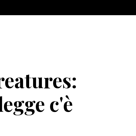
reatures:
egge c'è