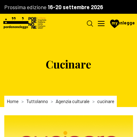
Prossima edizione
16-20 settembre 2026
my
pnlegge
Cucinare
Home
Tuttolanno
Agenzia culturale
cucinare