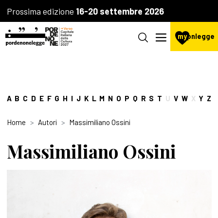
Prossima edizione
16-20 settembre 2026
my
pnlegge
A
B
C
D
E
F
G
H
I
J
K
L
M
N
O
P
Q
R
S
T
U
V
W
X
Y
Z
Home
Autori
Massimiliano Ossini
Massimiliano Ossini