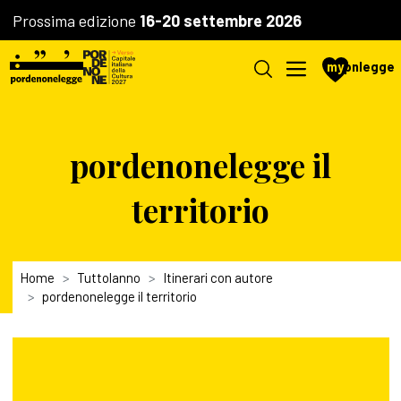
Prossima edizione
16-20 settembre 2026
my
pnlegge
pordenonelegge il
territorio
Home
Tuttolanno
Itinerari con autore
pordenonelegge il territorio