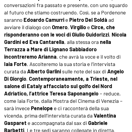
conversazioni fra passato e presente, con uno sguardo
al futuro che stiamo costruendo. Così, se a Pordenone
saranno
Edoardo Camurri
e
Pietro Del Soldà
ad
avviare il dialogo con
Omero
,
Virgilio
e
Circe, che
risponderanno con le voci di Giulio Guidorizzi
,
Nicola
Gardini ed Eva Cantarella
, alla stessa ora
nella
Terrazza a Mare di Lignano Sabbiadoro
incontreremo Arianna
, che avrà la voce e il volto di
Iaia Forte
. Ascolteremo la sua storia e l’intervista
curata da
Alberto Garlini
sulle note del sax di
Angelo
Di Giorgio
.
Contemporaneamente, a Trieste, nel
salone di Eataly affacciato sul golfo del Nord
Adriatico, l’attrice Teresa Saponangelo
– reduce,
come Iaia Forte, dalla Mostra del Cinema di Venezia –
sarà invece
Penelope
e ci racconterà della sua
vicenda, prima dell’intervista curata da
Valentina
Gasparet
e accompagnata dal sax di
Gabriele
Barbetti
. Le tre sedi saranno collegate in diretta.