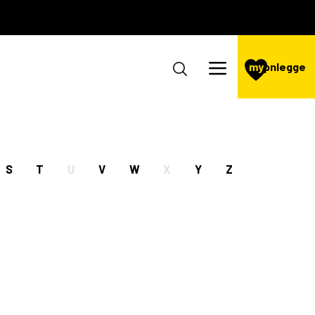
my
pnlegge
S
T
U
V
W
X
Y
Z