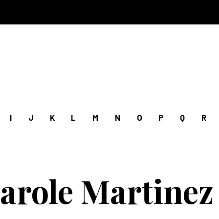
I
J
K
L
M
N
O
P
Q
R
arole Martinez