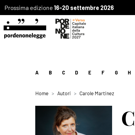
Prossima edizione
16-20 settembre 2026
A
B
C
D
E
F
G
H
Home
Autori
Carole Martinez
C