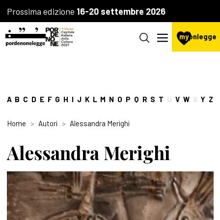
Prossima edizione
16-20 settembre 2026
my
pnlegge
A
B
C
D
E
F
G
H
I
J
K
L
M
N
O
P
Q
R
S
T
U
V
W
X
Y
Z
Home
Autori
Alessandra Merighi
Alessandra Merighi