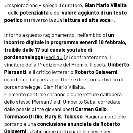
«l’esplorazione – spiega il curatore,
Gian Mario Villalta
– delle
potenzialità
e del
valore aggiunto di un testo
poetico
attraverso la sua
lettura ad alta voce
».
Intorno a questo ragionamento, nell’ambito di
un
incontro digitale in programma venerdì 18 febbraio,
fruibile
dalle 17 sul canale youtube di
pordenonelegge
(vedi qui)
si confronteranno il
vincitore della 1^ edizione del Premio, il poeta
Umberto
Piersanti
, e il critico letterario
Roberto Galaverni
,
coordinati dal poeta, scrittore e direttore artistico di
pordenonelegge, Gian Mario Villalta.
Elemento centrale saranno alcune letture dall’opera
dello stesso Piersanti e di Umberto Saba, corredate
dalle poesie di tre giovani poeti
Carmen Gallo
,
Tommaso Di Dio
,
Mary B. Tolusso
. Ragionamenti che
portano a una
conclusione enunciata da Roberto
Galaverni:
«l'abitudine di studiare le poesie per