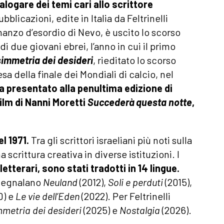
alogare dei temi cari allo scrittore
bblicazioni, edite in Italia da Feltrinelli
anzo d’esordio di Nevo, è uscito lo scorso
i due giovani ebrei, l’anno in cui il primo
simmetria dei desideri
, rieditato lo scorso
esa della finale dei Mondiali di calcio, nel
a presentato alla penultima edizione di
ilm di Nanni Moretti
Succederà questa notte
,
l 1971.
Tra gli scrittori israeliani più noti sulla
 scrittura creativa in diverse istituzioni. I
letterari, sono stati tradotti in 14 lingue.
i segnalano
Neuland
(2012),
Soli e perduti
(2015),
0) e
Le vie dell’Eden
(2022). Per Feltrinelli
mmetria dei desideri
(2025) e
Nostalgia
(2026).