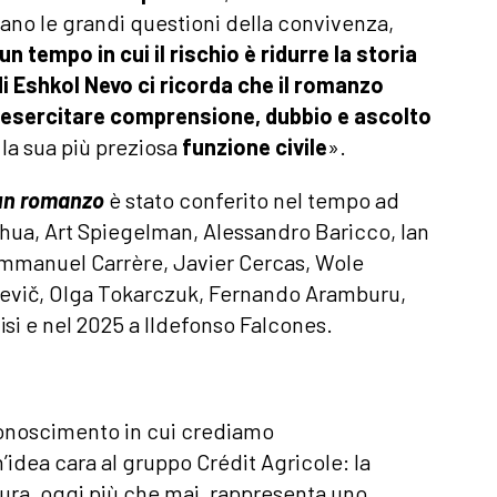
ano le grandi questioni della convivenza,
 un tempo in cui il rischio è ridurre la storia
di Eshkol Nevo ci ricorda che il romanzo
cui esercitare comprensione, dubbio e ascolto
la sua più preziosa
funzione civile
».
 un romanzo
è stato conferito nel tempo ad
ua, Art Spiegelman, Alessandro Baricco, Ian
mmanuel Carrère, Javier Cercas, Wole
sievič, Olga Tokarczuk, Fernando Aramburu,
si e nel 2025 a Ildefonso Falcones.
conoscimento in cui crediamo
dea cara al gruppo Crédit Agricole: la
ura, oggi più che mai, rappresenta uno