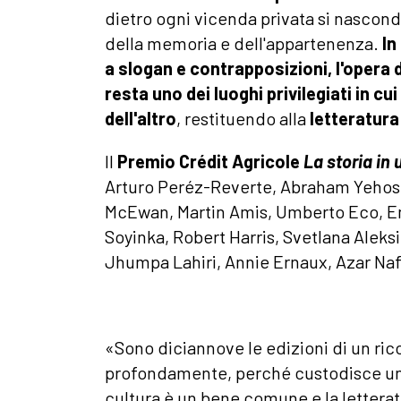
dietro ogni vicenda privata si nascond
della memoria e dell'appartenenza.
In
a slogan e contrapposizioni, l'opera 
resta uno dei luoghi privilegiati in 
dell'altro
, restituendo alla
letteratura
Il
Premio Crédit Agricole
La storia in
Arturo Peréz-Reverte, Abraham Yehosh
McEwan, Martin Amis, Umberto Eco, E
Soyinka, Robert Harris, Svetlana Alek
Jhumpa Lahiri, Annie Ernaux, Azar Nafi
«Sono diciannove le edizioni di un ri
profondamente, perché custodisce un’i
cultura è un bene comune e la letterat