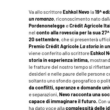
Va allo scrittore
Eshkol Nevo
la
19^ edi
un romanzo
, riconoscimento nato dall
Pordenonelegge
e
Crédit Agricole Ita
nel
conto alla rovescia per la sua 27^
20 settembre
, che si presenterà uffic
Premio Crédit Agricole
La storia in 
viene conferito allo scrittore
Eshkol 
storia in esperienza intima,
mostrando
le fratture del nostro tempo si riflettan
desideri e nelle paure delle persone 
soltanto uno sfondo geografico o poli
da conflitti, speranze e domande uni
e separazioni,
Nevo racconta una soci
capace di immaginare il futuro.
Con u
ha dato voce alla
complessità delle 