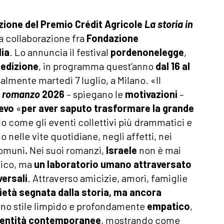
zione del Premio Crédit Agricole
La storia in
a collaborazione fra
Fondazione
lia
. Lo annuncia il festival
pordenonelegge
,
 edizione
, in programma quest’anno
dal 16 al
ialmente martedì 7 luglio, a Milano. «Il
un romanzo
2026
– spiegano le
motivazioni
–
Nevo
«
per aver saputo trasformare la grande
 come gli eventi collettivi più drammatici e
o nelle vite quotidiane, negli affetti, nei
comuni
.
Nei suoi romanzi,
Israele
non è mai
tico, ma
un laboratorio umano attraversato
versali
. Attraverso amicizie, amori, famiglie
età segnata dalla storia, ma ancora
no stile limpido e profondamente
empatico
,
identità contemporanee
, mostrando come