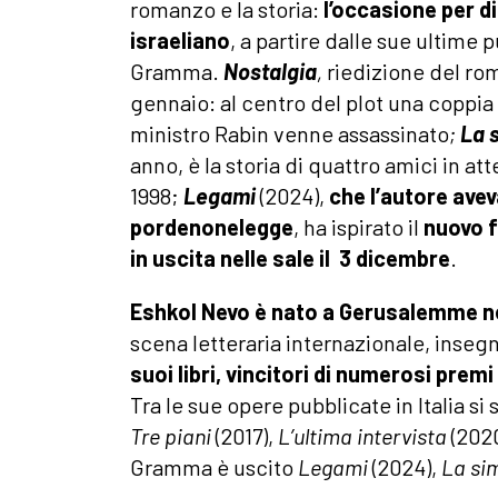
romanzo e la storia:
l’occasione per di
israeliano
, a partire
dalle sue ultime pu
Gramma.
Nostalgia
,
riedizione del rom
gennaio: al centro del plot una coppia d
ministro Rabin venne assassinato
;
La 
anno, è la storia di quattro amici in att
1998;
Legami
(2024),
che l’autore avev
pordenonelegge
, ha ispirato il
nuovo f
in uscita nelle sale il 3 dicembre
.
Eshkol Nevo è nato a Gerusalemme ne
scena letteraria internazionale, insegna
suoi libri, vincitori di numerosi premi 
Tra le sue opere pubblicate in Italia s
Tre piani
(2017),
L’ultima intervista
(202
Gramma è uscito
Legami
(2024),
La si