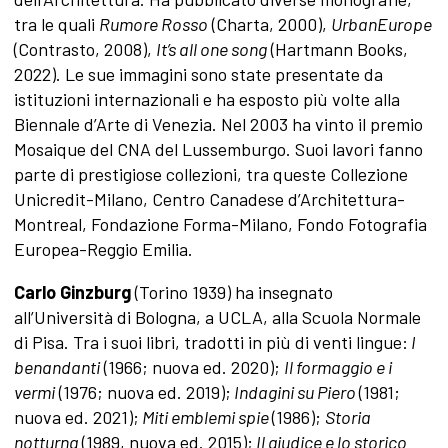
tra le quali
Rumore Rosso
(Charta, 2000),
UrbanEurope
(Contrasto, 2008),
It’s all one song
(Hartmann Books,
2022). Le sue immagini sono state presentate da
istituzioni internazionali e ha esposto più volte alla
Biennale d’Arte di Venezia. Nel 2003 ha vinto il premio
Mosaique del CNA del Lussemburgo. Suoi lavori fanno
parte di prestigiose collezioni, tra queste Collezione
Unicredit-Milano, Centro Canadese d’Architettura-
Montreal, Fondazione Forma-Milano, Fondo Fotografia
Europea-Reggio Emilia.
Carlo Ginzburg
(Torino 1939) ha insegnato
all’Università di Bologna, a UCLA, alla Scuola Normale
di Pisa. Tra i suoi libri, tradotti in più di venti lingue:
I
benandanti
(1966; nuova ed. 2020);
Il formaggio e i
vermi
(1976; nuova ed. 2019);
Indagini su Piero
(1981;
nuova ed. 2021);
Miti emblemi spie
(1986);
Storia
notturna
(1989, nuova ed. 2015);
Il giudice e lo storico