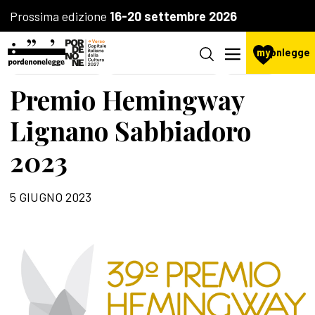
Prossima edizione
16-20 settembre 2026
my
pnlegge
LA FONDAZIONE
AGENZIA CULTURALE
PREMI
Premio Hemingway
Lignano Sabbiadoro
2023
5 GIUGNO 2023