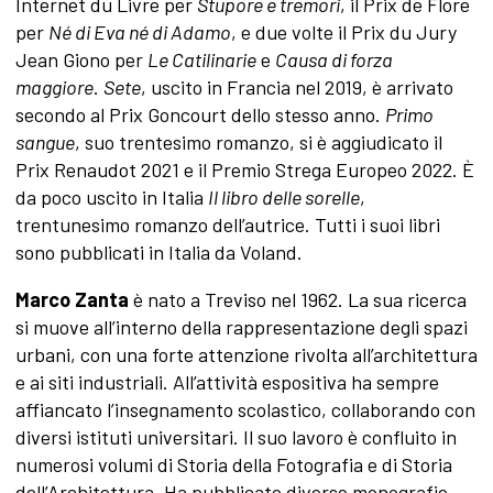
Internet du Livre per
Stupore e tremori
, il Prix de Flore
per
Né di Eva né di Adamo
, e due volte il Prix du Jury
Jean Giono per
Le Catilinarie
e
Causa di forza
maggiore
.
Sete
, uscito in Francia nel 2019, è arrivato
secondo al Prix Goncourt dello stesso anno.
Primo
sangue
, suo trentesimo romanzo, si è aggiudicato il
Prix Renaudot 2021 e il Premio Strega Europeo 2022. È
da poco uscito in Italia
Il libro delle sorelle
,
trentunesimo romanzo dell’autrice. Tutti i suoi libri
sono pubblicati in Italia da Voland.
Marco Zanta
è nato a Treviso nel 1962. La sua ricerca
si muove all’interno della rappresentazione degli spazi
urbani, con una forte attenzione rivolta all’architettura
e ai siti industriali. All’attività espositiva ha sempre
affiancato l’insegnamento scolastico, collaborando con
diversi istituti universitari. Il suo lavoro è confluito in
numerosi volumi di Storia della Fotografia e di Storia
dell’Architettura. Ha pubblicato diverse monografie,