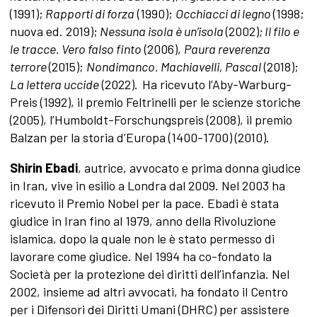
(1991);
Rapporti di forza
(1990);
Occhiacci di legno
(1998;
nuova ed. 2019);
Nessuna isola è un’isola
(2002)
; Il filo e
le tracce. Vero falso finto
(2006),
Paura reverenza
terrore
(2015);
Nondimanco. Machiavelli, Pascal
(2018);
La lettera uccide
(2022).
Ha ricevuto l’Aby-Warburg-
Preis (1992), il premio Feltrinelli per le scienze storiche
(2005), l’Humboldt-Forschungspreis (2008), il premio
Balzan per la storia d’Europa (1400-1700) (2010).
Shirin Ebadi
, autrice, avvocato e prima donna giudice
in Iran, vive in esilio a Londra dal 2009. Nel 2003 ha
ricevuto il Premio Nobel per la pace. Ebadi è stata
giudice in Iran fino al 1979, anno della Rivoluzione
islamica, dopo la quale non le è stato permesso di
lavorare come giudice. Nel 1994 ha co-fondato la
Società per la protezione dei diritti dell’infanzia. Nel
2002, insieme ad altri avvocati, ha fondato il Centro
per i Difensori dei Diritti Umani (DHRC) per assistere