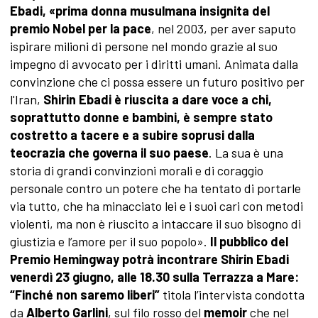
Ebadi, «prima donna musulmana insignita del
premio Nobel per la pace
, nel 2003, per aver saputo
ispirare milioni di persone nel mondo grazie al suo
impegno di avvocato per i diritti umani. Animata dalla
convinzione che ci possa essere un futuro positivo per
l'Iran,
Shirin Ebadi è riuscita a dare voce a chi,
soprattutto donne e bambini, è sempre stato
costretto a tacere e a subire soprusi dalla
teocrazia che governa il suo paese
. La sua è una
storia di grandi convinzioni morali e di coraggio
personale contro un potere che ha tentato di portarle
via tutto, che ha minacciato lei e i suoi cari con metodi
violenti, ma non è riuscito a intaccare il suo bisogno di
giustizia e l’amore per il suo popolo».
Il pubblico del
Premio Hemingway potrà incontrare Shirin Ebadi
venerdì 23 giugno, alle 18.30 sulla Terrazza a Mare:
“Finché non saremo liberi”
titola l’intervista condotta
da
Alberto Garlini
, sul filo rosso del
memoir
che nel