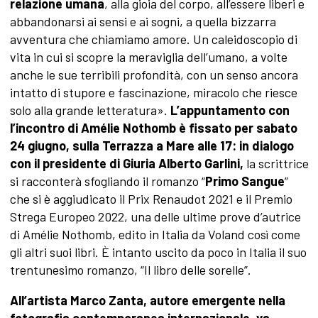
relazione umana
, alla gioia del corpo, all’essere liberi e
abbandonarsi ai sensi e ai sogni, a quella bizzarra
avventura che chiamiamo amore. Un caleidoscopio di
vita in cui si scopre la meraviglia dell’umano, a volte
anche le sue terribili profondità, con un senso ancora
intatto di stupore e fascinazione, miracolo che riesce
solo alla grande letteratura».
L’appuntamento con
l’incontro di Amélie Nothomb è fissato per sabato
24 giugno, sulla Terrazza a Mare alle 17: in dialogo
con il presidente di Giuria Alberto Garlini,
la scrittrice
si racconterà sfogliando il romanzo “
Primo Sangue
”
che si è aggiudicato il Prix Renaudot 2021 e il Premio
Strega Europeo 2022, una delle ultime prove d’autrice
di Amélie Nothomb, edito in Italia da Voland così come
gli altri suoi libri. È intanto uscito da poco in Italia il suo
trentunesimo romanzo, “Il libro delle sorelle”.
All’artista Marco Zanta, autore emergente nella