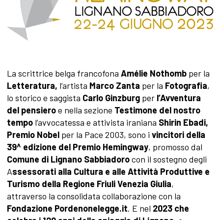
La scrittrice belga francofona
Amélie Nothomb
per la
Letteratura,
l’artista
Marco Zanta
per la
Fotografia
,
lo storico e saggista
Carlo Ginzburg
per
l’Avventura
del pensiero
e nella sezione
Testimone del nostro
tempo
l’avvocatessa e attivista iraniana
Shirin Ebadi,
Premio Nobel
per la Pace 2003, sono i
vincitori della
39^ edizione del Premio Hemingway
, promosso dal
Comune di Lignano Sabbiadoro
con il sostegno degli
A
ssessorati alla Cultura e alle Attività Produttive e
Turismo della Regione Friuli Venezia Giulia
,
attraverso la consolidata collaborazione con la
Fondazione Pordenonelegge.it
. E nel
2023 che