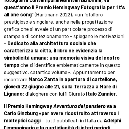
fotografia contemporanea internazionale, va
quest’anno il Premio Hemingway Fotografia per
“
It's
all one song”
(Hartmann 2022), «un fotolibro
prestigioso e singolare, anche nella progettazione
grafica che si avvale di un particolare processo di
stampa e di confezionamento - spiegano le motivazioni
-
Dedicato alla architettura sociale che
caratterizza la città, il libro ne evidenzia la
simbolicità umana: una memoria visiva del nostro
tempo
che si identifica emblematicamente in questo
suggestivo, catartico volume». Appuntamento per
incontrare
Marco Zanta in apertura di cartellone,
giovedì 22 giugno alle 21, sulla Terrazza a Mare di
Lignano
: dialogherà con lui il Giurato
Italo Zannier
.
Il Premio Hemingway
Avventura del pensiero
va a
Carlo Ginzburg «per avere ricostruito attraverso i
molteplici saggi
- tutti pubblicati in Italia da
Adelphi
-
l’immaginario e la quotidianità di interi periodi