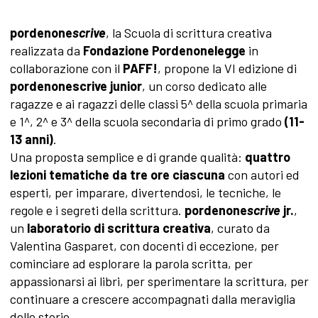
pordenone
scrive
, la Scuola di scrittura creativa
realizzata da
Fondazione Pordenonelegge
in
collaborazione con il
PAFF!
, propone la VI edizione di
pordenonescrive junior
, un corso dedicato alle
ragazze e ai ragazzi delle classi 5^ della scuola primaria
e 1^, 2^ e 3^ della scuola secondaria di primo grado
(11-
13 anni)
.
Una proposta semplice e di grande qualità:
quattro
lezioni tematiche da tre ore ciascuna
con autori ed
esperti, per imparare, divertendosi, le tecniche, le
regole e i segreti della scrittura.
pordenone
scrive
jr.
,
un
laboratorio di scrittura creativa
, curato da
Valentina Gasparet, con docenti di eccezione, per
cominciare ad esplorare la parola scritta, per
appassionarsi ai libri, per sperimentare la scrittura, per
continuare a crescere accompagnati dalla meraviglia
delle storie…