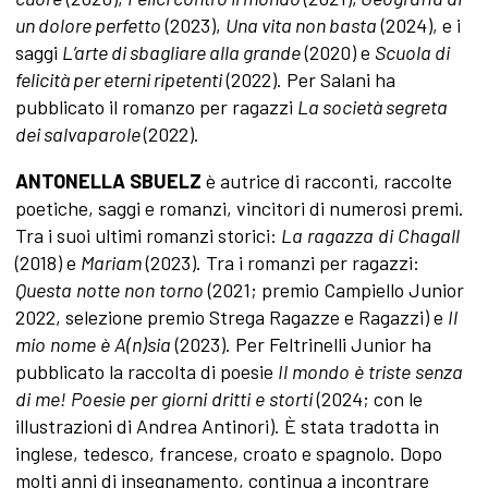
un dolore perfetto
(2023),
Una vita non basta
(2024), e i
saggi
L’arte di sbagliare alla grande
(2020) e
Scuola di
felicità per eterni ripetenti
(2022). Per Salani ha
pubblicato il romanzo per ragazzi
La società segreta
dei salvaparole
(2022).
ANTONELLA
SBUELZ
è autrice di racconti, raccolte
poetiche, saggi e romanzi, vincitori di numerosi premi.
Tra i suoi ultimi romanzi storici:
La
ragazza
di
Chagall
(2018) e
Mariam
(2023). Tra i romanzi per ragazzi:
Questa
notte
non
torno
(2021; premio Campiello Junior
2022, selezione premio Strega Ragazze e Ragazzi) e
Il
mio
nome
è
A(n)sia
(2023). Per Feltrinelli Junior ha
pubblicato la raccolta di poesie
Il
mondo
è
triste
senza
di
me!
Poesie
per
giorni
dritti
e
storti
(2024; con le
illustrazioni di Andrea Antinori). È stata tradotta in
inglese, tedesco, francese, croato e spagnolo. Dopo
molti anni di insegnamento, continua a incontrare