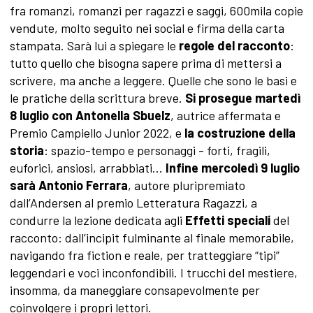
fra romanzi, romanzi per ragazzi e saggi, 600mila copie
vendute, molto seguito nei social e firma della carta
stampata. Sarà lui a spiegare le
regole del racconto
:
tutto quello che bisogna sapere prima di mettersi a
scrivere, ma anche a leggere. Quelle che sono le basi e
le pratiche della scrittura breve.
Si prosegue martedì
8 luglio con Antonella Sbuelz
, autrice affermata e
Premio Campiello Junior 2022, e
la costruzione della
storia
: spazio-tempo e personaggi - forti, fragili,
euforici, ansiosi, arrabbiati...
Infine mercoledì 9 luglio
sarà Antonio Ferrara
, autore pluripremiato
dall’Andersen al premio Letteratura Ragazzi, a
condurre la lezione dedicata agli
Effetti speciali
del
racconto: dall’incipit fulminante al finale memorabile,
navigando fra fiction e reale, per tratteggiare “tipi”
leggendari e voci inconfondibili. I trucchi del mestiere,
insomma, da maneggiare consapevolmente per
coinvolgere i propri lettori.