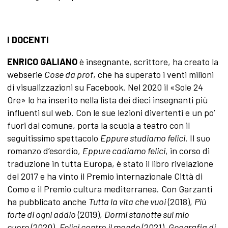
I DOCENTI
ENRICO GALIANO
è insegnante, scrittore, ha creato la
webserie
Cose da prof
, che ha superato i venti milioni
di visualizzazioni su Facebook. Nel 2020 il «Sole 24
Ore» lo ha inserito nella lista dei dieci insegnanti più
influenti sul web. Con le sue lezioni divertenti e un po’
fuori dal comune, porta la scuola a teatro con il
seguitissimo spettacolo
Eppure studiamo felici
. Il suo
romanzo d’esordio,
Eppure cadiamo felici
, in corso di
traduzione in tutta Europa, è stato il libro rivelazione
del 2017 e ha vinto il Premio internazionale Città di
Como e il Premio cultura mediterranea. Con Garzanti
ha pubblicato anche
Tutta la vita che vuoi
(2018),
Più
forte di ogni addio
(2019),
Dormi stanotte sul mio
cuore
(2020),
Felici contro il mondo
(2021),
Geografia di