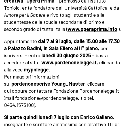
creativa “Opera Prima”
, promosso dall’Istituto
Toniolo, ente fondatore dell’Università Cattolica, e da
Amore per il Sapere
e rivolto agli studenti e alle
studentesse delle scuole secondarie di primo e
secondo grado di tutta Italia (
www.operaprima.info
).
Appuntamento
dal 7 al 9 luglio, dalle 15.00 alle 17.30
a Palazzo Badini, in Sala Ellero al II° piano
, per
iscriversi – entro
lunedì 30 giugno 2025
- basta
accedere al sito
www.pordenonelegge.it
, cliccando
alla voce
mypnlegge
.
Per maggiori informazioni
su
pordenonescrive
Young_Master
cliccare
qui
oppure contattare Fondazione Pordenonelegge.it
(mail
fondazione@pordenonelegge.it
o tel.
0434.1573100).
Si parte quindi lunedì 7 luglio con Enrico Galiano
,
insegnante e scrittore amatissimo con all'attivo 11 libri