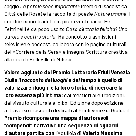
saggio
Le parole sono importanti
(Premio di saggistica
Città delle Rose) e la raccolta di poesie
Nature umane
. I
suoi libri sono tradotti in più di venti paesi. Per
Feltrinelli è da poco uscito
Cosa c’entra la felicità? Una
parola e quattro storie.
Ha condotto trasmissioni
televisive e podcast, collabora con le pagine culturali
del «Corriere della Sera» e insegna Scrittura creativa
alla scuola Belleville di Milano.
Valore aggiunto del Premio Letterario Friuli Venezia
Giulia
Il racconto dei luoghi e del tempo
è quello di
valorizzare i luoghi e la loro storia, di ricercare la
loro essenza più intima:
dai mestieri alle tradizioni,
dal vissuto culturale al cibo.
Edizione dopo edizione,
attraverso i racconti dedicati al Friuli Venezia Giulia, il
Premio ricompone una mappa di autorevoli
“compendi” narrativi: una sequenza di sguardi
d’autore partita con
l’Aquileia di
Valerio Massimo