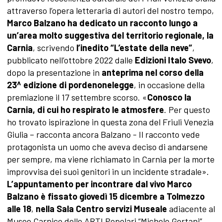
attraverso l’opera letteraria di autori del nostro tempo,
Marco Balzano ha dedicato un racconto lungo a
un’area molto suggestiva del territorio regionale, la
Carnia
, scrivendo
l’inedito “L’estate della neve”
,
pubblicato nell’ottobre 2022 dalle
Edizioni Italo Svevo
,
dopo la presentazione in
anteprima nel corso della
23^ edizione di pordenonelegge
, in occasione della
premiazione il 17 settembre scorso. «
Conosco la
Carnia, di cui ho respirato le atmosfere
. Per questo
ho trovato ispirazione in questa zona del Friuli Venezia
Giulia – racconta ancora Balzano - Il racconto vede
protagonista un uomo che aveva deciso di andarsene
per sempre, ma viene richiamato in Carnia per la morte
improvvisa dei suoi genitori in un incidente stradale».
L’appuntamento per incontrare dal vivo Marco
Balzano è fissato giovedì 15 dicembre a Tolmezzo
alle 18
,
nella Sala Centro servizi Museale
adiacente al
Museo Carnico delle ARTI Popolari “Michele Gortani”