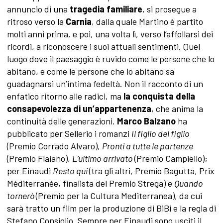
annuncio di una
tragedia familiare
, si prosegue a
ritroso verso la
Carnia
, dalla quale Martino è partito
molti anni prima, e poi, una volta lì, verso l’affollarsi dei
ricordi, a riconoscere i suoi attuali sentimenti. Quel
luogo dove il paesaggio è ruvido come le persone che lo
abitano, e come le persone che lo abitano sa
guadagnarsi un’intima fedeltà. Non il racconto di un
enfatico ritorno alle radici, ma
la conquista della
consapevolezza di un’appartenenza
, che anima la
continuità delle generazioni.
Marco Balzano
ha
pubblicato per Sellerio i romanzi
Il figlio del figlio
(Premio Corrado Alvaro),
Pronti a tutte le partenze
(Premio Flaiano),
L’ultimo arrivato
(Premio Campiello);
per Einaudi
Resto qui
(tra gli altri, Premio Bagutta, Prix
Méditerranée, finalista del Premio Strega) e
Quando
tornerò
(Premio per la Cultura Mediterranea), da cui
sarà tratto un film per la produzione di BiBi e la regia di
Stefano Consiglio. Sempre per Einaudi sono usciti il