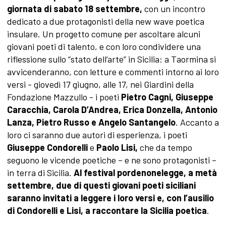
giornata di sabato 18 settembre,
con un incontro
dedicato a due protagonisti della new wave poetica
insulare. Un progetto comune per ascoltare alcuni
giovani poeti di talento, e con loro condividere una
riflessione sullo “stato dell’arte” in Sicilia: a Taormina si
avvicenderanno, con letture e commenti intorno ai loro
versi - giovedì 17 giugno, alle 17, nei Giardini della
Fondazione Mazzullo - i poeti
Pietro Cagni, Giuseppe
Caracchia, Carola D’Andrea, Erica Donzella, Antonio
Lanza, Pietro Russo e Angelo Santangelo
. Accanto a
loro ci saranno due autori di esperienza, i poeti
Giuseppe Condorelli
e
Paolo Lisi,
che da tempo
seguono le vicende poetiche – e ne sono protagonisti –
in terra di Sicilia.
Al festival pordenonelegge, a metà
settembre, due di questi giovani poeti siciliani
saranno invitati a leggere i loro versi e, con l’ausilio
di Condorelli e Lisi, a raccontare la Sicilia poetica
.