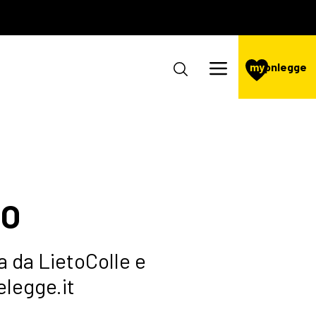
my
pnlegge
RO
a da LietoColle e
legge.it