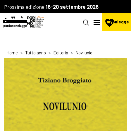
Prossima edizione
16-20 settembre 2026
my
pnlegge
Home
Tuttolanno
Editoria
Novilunio