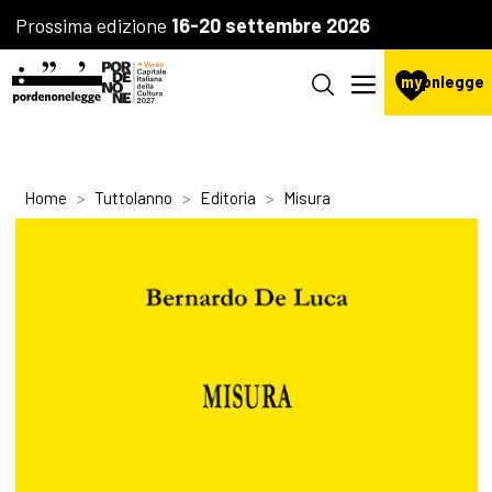
Prossima edizione
16-20 settembre 2026
my
pnlegge
Home
Tuttolanno
Editoria
Misura