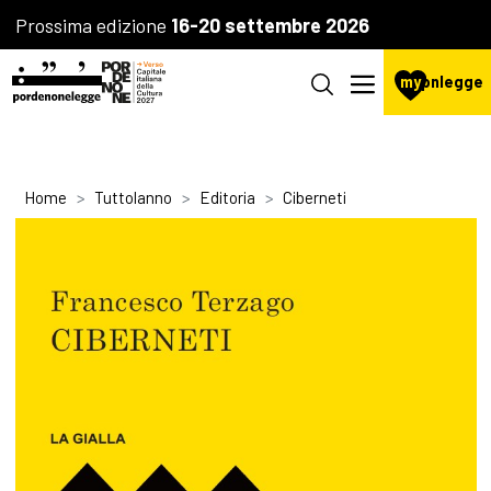
Prossima edizione
16-20 settembre 2026
my
pnlegge
Home
Tuttolanno
Editoria
Ciberneti