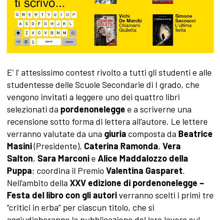
E' l' attesissimo contest rivolto a tutti gli studenti e alle
studentesse delle Scuole Secondarie di I grado, che
vengono invitati a leggere uno dei quattro libri
selezionati da
pordenonelegge
e a scriverne una
recensione sotto forma di lettera all’autore. Le lettere
verranno valutate da una
giuria
composta da
Beatrice
Masini
(Presidente),
Caterina Ramonda
,
Vera
Salton
,
Sara Marconi
e
Alice Maddalozzo della
Puppa
; coordina il Premio
Valentina Gasparet
.
Nell’ambito della
XXV edizione di
pordenonelegge –
Festa del libro con gli autori
verranno scelti i primi tre
“critici in erba” per ciascun titolo, che si
aggiudicheranno la pubblicazione del loro lavoro sul