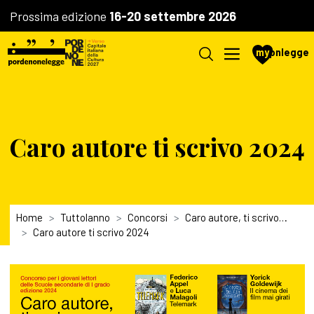
Prossima edizione
16-20 settembre 2026
my
pnlegge
Caro autore ti scrivo 2024
Home
Tuttolanno
Concorsi
Caro autore, ti scrivo…
Caro autore ti scrivo 2024