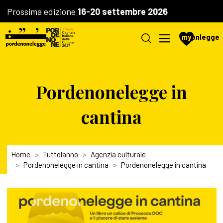
Prossima edizione
16-20 settembre 2026
my
pnlegge
Pordenonelegge in
cantina
Home
Tuttolanno
Agenzia culturale
Pordenonelegge in cantina
Pordenonelegge in cantina