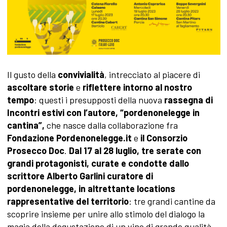
Il gusto della
convivialità
, intrecciato al piacere di
ascoltare storie
e
riflettere intorno al nostro
tempo
: questi i presupposti della nuova
rassegna di
Incontri estivi con l’autore, “pordenonelegge in
cantina”,
che nasce dalla collaborazione fra
Fondazione Pordenonelegge.it
e
il Consorzio
Prosecco Doc
.
Dal 17 al 28 luglio, tre serate con
grandi protagonisti, curate e condotte dallo
scrittore Alberto Garlini curatore di
pordenonelegge, in altrettante locations
rappresentative del territorio
: tre grandi cantine da
scoprire insieme per unire allo stimolo del dialogo la
magia della degustazione di un vino di grande qualità.