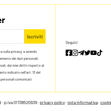
er
Iscriviti
Seguici
a sulla privacy, e avendo
tamento dei dati personali,
li, dei miei diritti rispetto al
to indicato nell’art. 13 del
 personali comunicati
 · p.Iva 01738520939 ·
privacy policy
·
nota informativa
·
cooki