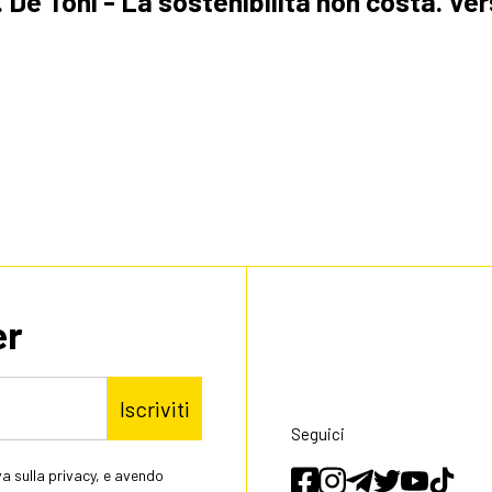
 De Toni - La sostenibilità non costa. Ve
er
Iscriviti
Seguici
a sulla privacy, e avendo