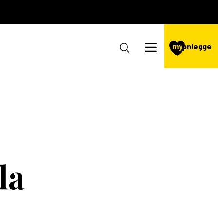
my
pnlegge
la