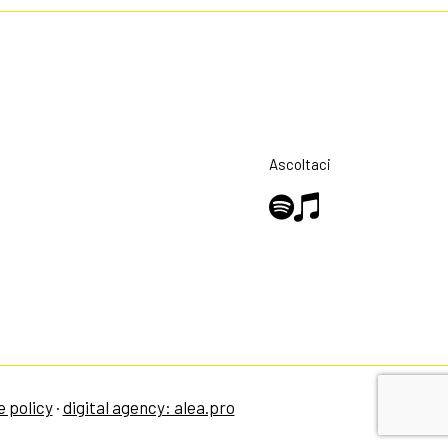
Ascoltaci
e policy
·
digital agency: alea.pro