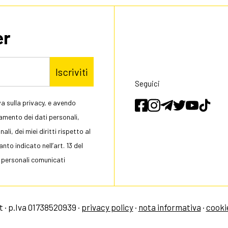
er
Iscriviti
Seguici
a sulla privacy, e avendo
tamento dei dati personali,
li, dei miei diritti rispetto al
to indicato nell’art. 13 del
 personali comunicati
 · p.Iva 01738520939 ·
privacy policy
·
nota informativa
·
cooki