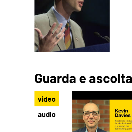
Guarda e ascolt
video
audio