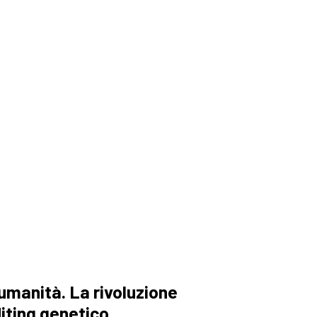
umanità. La rivoluzione
diting genetico