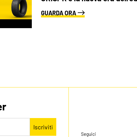
GUARDA ORA
er
Iscriviti
Seguici