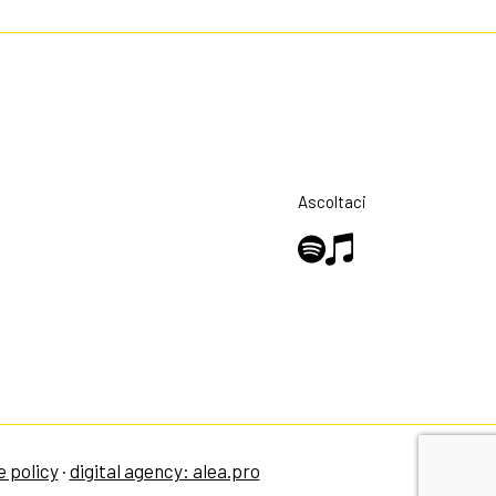
Ascoltaci
e policy
·
digital agency: alea.pro