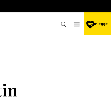
my
pnlegge
tin