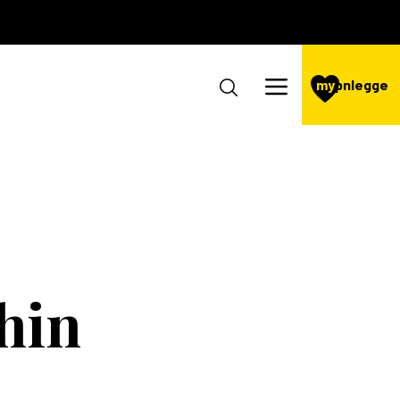
my
pnlegge
hin