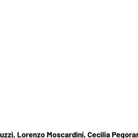
a
uzzi, Lorenzo Moscardini, Cecilia Pegora