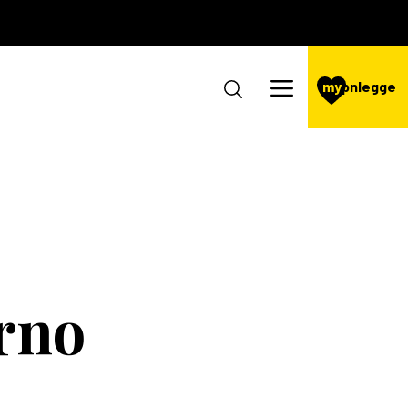
my
pnlegge
rno