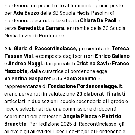
Pordenone
un podio tutto al femminile: primo posto
per
Ada
Bazzo
della 3B Scuola Media Pasolini di
Pordenone, seconda classificata
Chiara
De Paoli
e
terza
Benedetta Carrara
, entrambe della 3C Scuola
Media Lozer di Pordenone.
Alla
Giuria
di
Raccontinclasse
,
presieduta da
Teresa
Tassan Viol,
e
composta dagli scrittori
Enrico Galiano
e
Andrea Maggi,
dai giornalisti
Cristina Savi
e
Franco
Mazzotta,
dalla curatrice di pordenonelegge
Valentina Gasparet
e da
Paola Schiffo
in
rappresentanza di
Fondazione Pordenonelegge.it
,
erano pervenuti in valutazione
20 elaborati finalisti
,
articolati in due sezioni, scuole secondarie di I grado e
liceo e selezionati da una commissione di docenti
coordinata dai professori
Angela Piazza
e
Patrizio
Brunetta
. Per l’edizione 2025 di Raccontinclasse, gli
allieve e gli allievi
del Liceo Leo-Major di Pordenone e