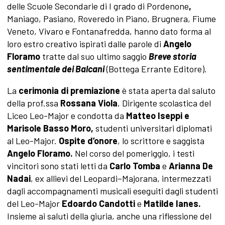
delle Scuole Secondarie di I grado di Pordenone
,
Maniago, Pasiano, Roveredo in Piano, Brugnera, Fiume
Veneto, Vivaro e Fontanafredda, hanno dato forma al
loro estro creativo ispirati dalle parole di
Angelo
Floramo
tratte dal suo ultimo saggio
Breve storia
sentimentale dei Balcani
(Bottega Errante Editore).
La
cerimonia di premiazione
è stata aperta dal saluto
della prof.ssa
Rossana Viola
, Dirigente scolastica del
Liceo Leo-Major e condotta da
Matteo Iseppi e
Marisole Basso Moro,
studenti universitari diplomati
al Leo-Major.
Ospite d’onore
, lo scrittore e saggista
Angelo Floramo.
Nel corso del pomeriggio, i testi
vincitori sono stati letti da
Carlo Tomba
e
Arianna De
Nadai
, ex allievi del Leopardi–Majorana, intermezzati
dagli accompagnamenti musicali eseguiti dagli studenti
del Leo-Major
Edoardo Candotti
e
Matilde Ianes.
Insieme ai saluti della giuria, anche una riflessione del