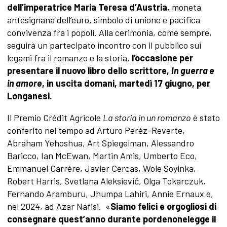
dell’imperatrice Maria Teresa d’Austria
, moneta
antesignana dell’euro, simbolo di unione e pacifica
convivenza fra i popoli. Alla cerimonia, come sempre,
seguirà un partecipato incontro con il pubblico sui
legami fra il romanzo e la storia,
l’occasione per
presentare il nuovo libro dello scrittore,
In guerra e
in amore
, in uscita domani, martedì 17 giugno, per
Longanesi.
Il Premio Crédit Agricole
La storia in un romanzo
è stato
conferito nel tempo ad Arturo Peréz-Reverte,
Abraham Yehoshua, Art Spiegelman, Alessandro
Baricco, Ian McEwan, Martin Amis, Umberto Eco,
Emmanuel Carrère, Javier Cercas, Wole Soyinka,
Robert Harris, Svetlana Aleksievič, Olga Tokarczuk,
Fernando Aramburu, Jhumpa Lahiri, Annie Ernaux e,
nel 2024, ad Azar Nafisi. «
Siamo felici e orgogliosi di
consegnare quest’anno durante pordenonelegge il