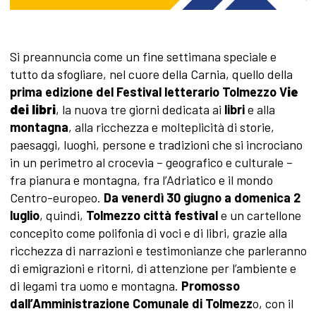
Si preannuncia come un fine settimana speciale e
tutto da sfogliare, nel cuore della Carnia, quello della
prima edizione del Festival letterario
Tolmezzo
V
ie
dei libri
, la nuova tre giorni dedicata ai
libri
e alla
montagna
, alla ricchezza e molteplicità di storie,
paesaggi, luoghi, persone e tradizioni che si incrociano
in un perimetro al crocevia – geografico e culturale –
fra pianura e montagna, fra l’Adriatico e il mondo
Centro-europeo.
Da venerdì 30 giugno a domenica 2
luglio
, quindi,
Tolmezzo città festival
e un cartellone
concepito come polifonia di voci e di libri, grazie alla
ricchezza di narrazioni e testimonianze che parleranno
di emigrazioni e ritorni, di attenzione per l’ambiente e
di legami tra uomo e montagna.
Promosso
dall’Amministrazione Comunale di Tolmezz
o, con il