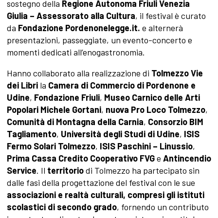
sostegno della
Regione Autonoma Friuli Venezia
Giulia – Assessorato alla Cultura
, il festival è curato
da
Fondazione Pordenonelegge.it.
e alternerà
presentazioni, passeggiate, un evento-concerto e
momenti dedicati all’enogastronomia.
Hanno collaborato alla realizzazione di
Tolmezzo Vie
dei Libri
la
Camera di Commercio di Pordenone e
Udine
,
Fondazione Friuli
,
Museo Carnico delle Arti
Popolari Michele Gortani
,
nuova Pro Loco Tolmezzo
,
Comunità di Montagna della Carnia
,
Consorzio BIM
Tagliamento
,
Università degli Studi di Udine
,
ISIS
Fermo Solari Tolmezzo
,
ISIS Paschini – Linussio
,
Prima Cassa Credito Cooperativo FVG
e
Antincendio
Service
. Il
territorio
di Tolmezzo ha partecipato sin
dalle fasi della progettazione del festival con le sue
associazioni e realtà culturali, compresi gli istituti
scolastici di secondo grado
, fornendo un contributo