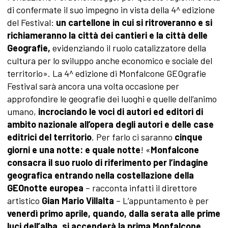
di confermate il suo impegno in vista della 4^ edizione
del Festival:
un cartellone in cui si ritroveranno e si
richiameranno la città dei cantieri e la città delle
Geografie,
evidenziando il ruolo catalizzatore della
cultura per lo sviluppo anche economico e sociale del
territorio». La 4^ edizione di Monfalcone GEOgrafie
Festival sarà ancora una volta occasione per
approfondire le geografie dei luoghi e quelle dell’animo
umano,
incrociando le voci di autori ed editori di
ambito nazionale all’opera degli autori e delle case
editrici del territorio
. Per farlo ci saranno
c
inque
giorni e una notte: e quale notte
! «
Monfalcone
consacra il suo ruolo di riferimento per l’indagine
geografica entrando nella costellazione della
GEOnotte europea
– racconta infatti il direttore
artistico
Gian Mario Villalta
– L’appuntamento è per
venerdì primo aprile, quando, dalla serata alle prime
luci dell’alba, si accenderà la prima Monfalcone