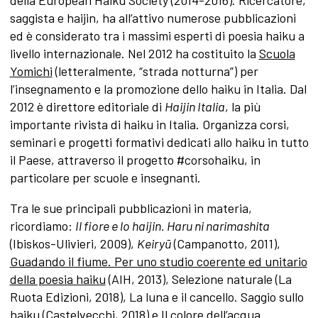
saggista e haijin, ha all’attivo numerose pubblicazioni
ed è considerato tra i massimi esperti di poesia haiku a
livello internazionale. Nel 2012 ha costituito la
Scuola
Yomichi
(letteralmente, “strada notturna”) per
l’insegnamento e la promozione dello haiku in Italia. Dal
2012 è direttore editoriale di
Haijin Italia
, la più
importante rivista di haiku in Italia. Organizza corsi,
seminari e progetti formativi dedicati allo haiku in tutto
il Paese, attraverso il progetto #corsohaiku, in
particolare per scuole e insegnanti.
Tra le sue principali pubblicazioni in materia,
ricordiamo:
Il fiore e lo haijin. Haru ni narimashita
(Ibiskos-Ulivieri, 2009),
Keiryū
(Campanotto, 2011),
Guadando il fiume. Per uno studio coerente ed unitario
della poesia haiku
(AIH, 2013), Selezione naturale (La
Ruota Edizioni, 2018), La luna e il cancello. Saggio sullo
haiku (Castelvecchi, 2018) e Il colore dell’acqua.