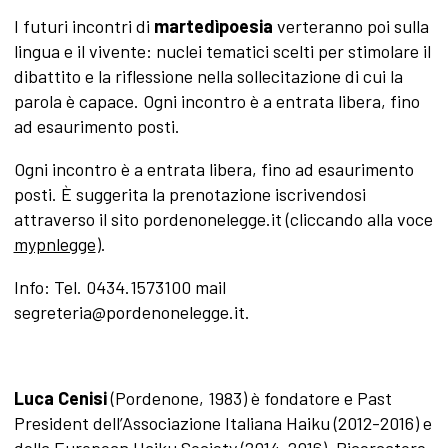
I futuri incontri di
martedìpoesia
verteranno poi sulla
lingua e il vivente: nuclei tematici scelti per stimolare il
dibattito e la riflessione nella sollecitazione di cui la
parola è capace. Ogni incontro è a entrata libera, fino
ad esaurimento posti.
Ogni incontro è a entrata libera, fino ad esaurimento
posti. È suggerita la prenotazione iscrivendosi
attraverso il sito pordenonelegge.it (cliccando alla voce
mypnlegge
).
Info: Tel. 0434.1573100 mail
segreteria@pordenonelegge.it
.
Luca Cenisi
(Pordenone, 1983) è fondatore e Past
President dell’Associazione Italiana Haiku (2012-2016) e
della European Haiku Society (2014-2016). Ricercatore,