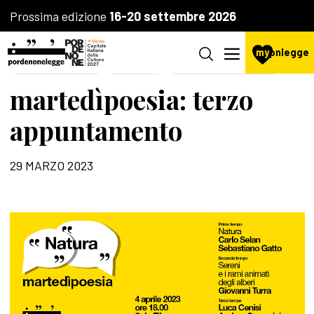
Prossima edizione
16-20 settembre 2026
my
pnlegge
LA FONDAZIONE
POESIA
AGENZIA CULTURALE
martedìpoesia: terzo
appuntamento
29 MARZO 2023