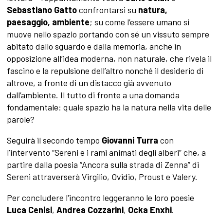
Sebastiano Gatto
confrontarsi su
natura,
paesaggio, ambiente
; su come l’essere umano si
muove nello spazio portando con sé un vissuto sempre
abitato dallo sguardo e dalla memoria, anche in
opposizione all’idea moderna, non naturale, che rivela il
fascino e la repulsione dell’altro nonché il desiderio di
altrove, a fronte di un distacco già avvenuto
dall’ambiente. Il tutto di fronte a una domanda
fondamentale: quale spazio ha la natura nella vita delle
parole?
Seguirà il secondo tempo
Giovanni Turra
con
l’intervento “Sereni e i rami animati degli alberi” che, a
partire dalla poesia “Ancora sulla strada di Zenna” di
Sereni attraverserà Virgilio, Ovidio, Proust e Valery.
Per concludere l'incontro leggeranno le loro poesie
Luca Cenisi
,
Andrea Cozzarini
,
Ocka Enxhi
.