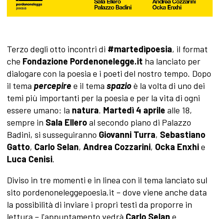
Terzo degli otto incontri di
#martedìpoesia
, il format
che
Fondazione
Pordenonelegge.it
ha lanciato per
dialogare con la poesia e i poeti del nostro tempo. Dopo
il tema
percepire
e il tema
spazio
è la volta di uno dei
temi più importanti per la poesia e per la vita di ogni
essere umano: la
natura
.
Martedì 4 aprile
alle 18,
sempre in
Sala Ellero
al secondo piano di Palazzo
Badini, si susseguiranno
Giovanni Turra
,
Sebastiano
Gatto
,
Carlo Selan
,
Andrea Cozzarini
,
Ocka Enxhi
e
Luca Cenisi
.
Diviso in tre momenti e in linea con il tema lanciato sul
sito pordenoneleggepoesia.it – dove viene anche data
la possibilità di inviare i propri testi da proporre in
lettura – l'appuntamento vedrà
Carlo Selan
e