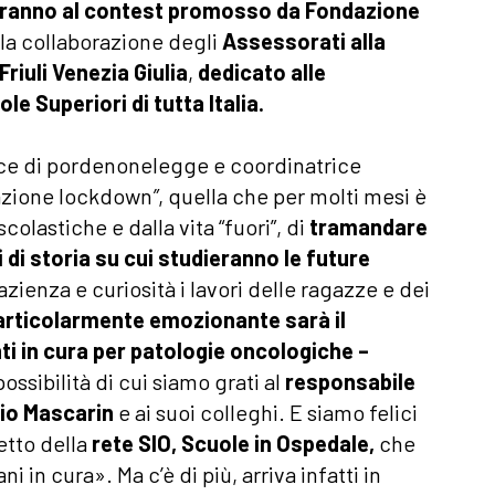
peranno al contest promosso da Fondazione
 la collaborazione degli
Assessorati alla
Friuli Venezia Giulia
,
dedicato alle
le Superiori di tutta Italia.
ice di pordenonelegge e coordinatrice
razione lockdown
”
, quella che per molti mesi è
scolastiche e dalla vita “fuori”, di
tramandare
di storia su cui studieranno le future
ienza e curiosità i lavori delle ragazze e dei
articolarmente emozionante sarà il
ti in cura per patologie oncologiche –
ossibilità di cui siamo grati al
responsabile
izio Mascarin
e ai suoi colleghi. E siamo felici
etto della
rete SIO, Scuole in Ospedale,
che
 in cura». Ma c’è di più, arriva infatti in