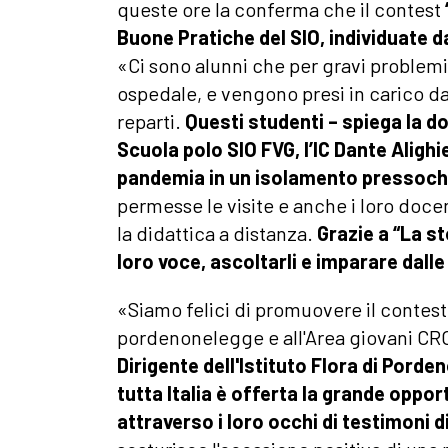
queste ore la conferma che il contest
Buone Pratiche del SIO, individuate da
«Ci sono alunni che per gravi problemi
ospedale, e vengono presi in carico da 
reparti.
Questi studenti – spiega la do
Scuola polo SIO FVG, l’IC Dante Alighie
pandemia in un isolamento pressoch
permesse le visite e anche i loro doce
la didattica a distanza.
Grazie a “La s
loro voce, ascoltarli e imparare dall
«Siamo felici di promuovere il contest 
pordenonelegge e all'Area giovani CRO
Dirigente dell'Istituto Flora di Porden
tutta Italia è offerta la grande opp
attraverso i loro occhi di testimoni di