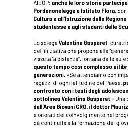
AIEOP:
anche le loro storie parteci
Pordenonelegge e Istituto Flora
, con
Cultura e all’Istruzione della Regione 
studentesse e agli studenti delle Scuo
Lo spiega
Valentina Gasparet
, curatr
dell’iniziativa che propone alla “gene
vissuta “a distanza”, lontana dalle aule 
questo tempo così complesso ai libri 
generazioni
. «Se attendiamo con impaz
ragazzi di ogni latitudine del Paese,
p
confronto con i testi degli adolescen
sottolinea Valentina Gasparet –
Una p
dell’Area Giovani CRO, il dottor Maur
e onorati del coinvolgimento nel prog
dà continuità alla formazione dei giovani