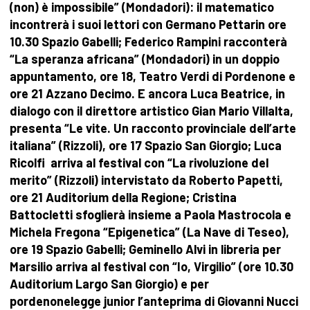
(non) è impossibile” (Mondadori): il matematico
incontrerà i suoi lettori con Germano Pettarin ore
10.30 Spazio Gabelli; Federico Rampini racconterà
“La speranza africana” (Mondadori) in un doppio
appuntamento, ore 18, Teatro Verdi di Pordenone e
ore 21 Azzano Decimo. E ancora Luca Beatrice, in
dialogo con il direttore artistico Gian Mario Villalta,
presenta “Le vite. Un racconto provinciale dell’arte
italiana” (Rizzoli), ore 17 Spazio San Giorgio; Luca
Ricolfi arriva al festival con “La rivoluzione del
merito” (Rizzoli) intervistato da Roberto Papetti,
ore 21 Auditorium della Regione; Cristina
Battocletti sfoglierà insieme a Paola Mastrocola e
Michela Fregona “Epigenetica” (La Nave di Teseo),
ore 19 Spazio Gabelli; Geminello Alvi in libreria per
Marsilio arriva al festival con “Io, Virgilio” (ore 10.30
Auditorium Largo San Giorgio) e per
pordenonelegge junior l’anteprima di Giovanni Nucci