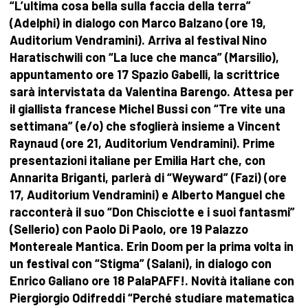
“L’ultima cosa bella sulla faccia della terra”
(Adelphi) in dialogo con Marco Balzano (ore 19,
Auditorium Vendramini). Arriva al festival Nino
Haratischwili con “La luce che manca” (Marsilio),
appuntamento ore 17 Spazio Gabelli, la scrittrice
sarà intervistata da Valentina Barengo. Attesa per
il giallista francese Michel Bussi con “Tre vite una
settimana” (e/o) che sfoglierà insieme a Vincent
Raynaud (ore 21, Auditorium Vendramini). Prime
presentazioni italiane per Emilia Hart che, con
Annarita Briganti, parlerà di “Weyward” (Fazi) (ore
17, Auditorium Vendramini) e Alberto Manguel che
racconterà il suo “Don Chisciotte e i suoi fantasmi”
(Sellerio) con Paolo Di Paolo, ore 19 Palazzo
Montereale Mantica. Erin Doom per la prima volta in
un festival con “Stigma” (Salani), in dialogo con
Enrico Galiano ore 18 PalaPAFF!. Novità italiane con
Piergiorgio Odifreddi “Perché studiare matematica