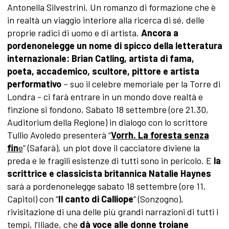
Antonella Silvestrini. Un romanzo di formazione che è
in realtà un viaggio interiore alla ricerca di sé, delle
proprie radici di uomo e di artista.
Ancora a
pordenonelegge un nome di spicco della letteratura
internazionale:
Brian Catling, artista di fama,
p
oeta, accademico, scultore, pittore e artista
performativo
– suo il celebre memoriale per la Torre di
Londra - ci farà entrare in un mondo dove realtà e
finzione si fondono, Sabato 18 settembre (ore 21.30,
Auditorium della Regione) in dialogo con lo scrittore
Tullio Avoledo presenterà “
Vorrh. La foresta senza
fin
e
” (Safarà), un plot dove il cacciatore diviene la
preda e le fragili esistenze di tutti sono in pericolo. E
la
scrittrice e classicista britannica Natalie Haynes
sarà a pordenonelegge sabato 18 settembre (ore 11,
Capitol) con “
Il canto di Calliope
” (Sonzogno),
rivisitazione di una delle più grandi narrazioni di tutti i
tempi, l’Iliade, che
dà voce alle donne troiane