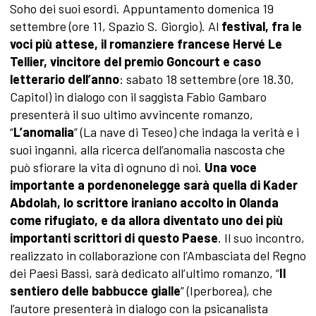
Soho dei suoi esordi. Appuntamento domenica 19
settembre (ore 11, Spazio S. Giorgio). Al
festival, fra le
voci più attese, il romanziere francese
Hervé Le
Tellier, vincitore del premio Goncourt e caso
letterario dell’anno
: sabato 18 settembre (ore 18.30,
Capitol) in dialogo con il saggista Fabio Gambaro
presenterà il suo ultimo avvincente romanzo,
“
L’anomalia
” (La nave di Teseo) che indaga la verità e i
suoi inganni, alla ricerca dell’anomalia nascosta che
può sfiorare la vita di ognuno di noi.
Una voce
importante a pordenonelegge sarà quella di
Kader
Abdolah, lo scrittore iraniano accolto in Olanda
come rifugiato, e da allora diventato uno dei più
importanti scrittori di questo Paese
. Il suo incontro,
realizzato in collaborazione con l’Ambasciata del Regno
dei Paesi Bassi, sarà dedicato all’ultimo romanzo, “
Il
sentiero delle babbucce gialle
” (Iperborea), che
l’autore presenterà in dialogo con la psicanalista