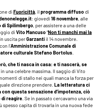
one di
Fuoricittà
, il
programma diffuso
di
denonelegge.it
: giovedì
16 novembre
, alle
 di Spilimbergo
, per assistere a una delle
aggio di
Vito Mancuso
“
Non ti manchi mai la
 in uscita per
Garzanti
il 14 novembre.
con l’
Amministrazione Comunale
di
ratore culturale
Stefano Bortolus
.
erò, che ti nasca in casa: e ti nascerà, se
a
in una celebre massima. Il saggio di Vito
momenti di stallo nei quali manca la forza per
quale direzione prendere.
La letteratura ci
a con questa sensazione d’impotenza, ciò
 di reagire
. Se in passato cercavamo una via
ù spesso capita di trovarla in una nuova fede