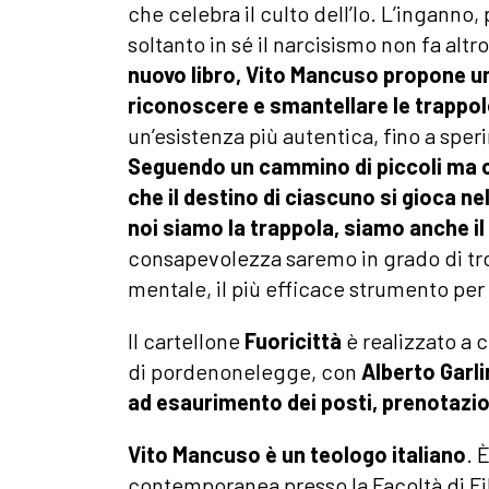
che celebra il culto dell’Io. L’inganno,
soltanto in sé il narcisismo non fa altr
nuovo libro, Vito Mancuso propone una 
riconoscere e smantellare le trappol
un’esistenza più autentica, fino a sper
Seguendo un cammino di piccoli ma c
che il destino di ciascuno si gioca 
noi siamo la trappola, siamo anche il
consapevolezza saremo in grado di tro
mentale, il più efficace strumento per 
Il cartellone
Fuoricittà
è realizzato a 
di pordenonelegge, con
Alberto Garli
ad esaurimento dei posti, prenotazi
Vito Mancuso è un teologo italiano
. 
contemporanea presso la Facoltà di Fil