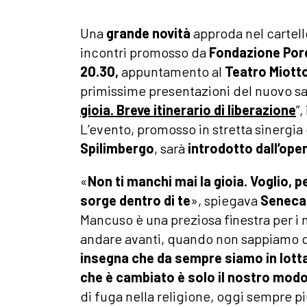
Una
grande novità
approda nel cartell
incontri promosso da
Fondazione Por
20.30,
appuntamento al
Teatro Miotto
primissime presentazioni del nuovo s
gioia. Breve itinerario di liberazione
”,
L’evento, promosso in stretta sinergia 
Spilimbergo
, sarà
introdotto dall’ope
«
Non ti manchi mai la gioia. Voglio, p
sorge dentro di te
», spiegava
Senec
Mancuso è una preziosa finestra per i 
andare avanti, quando non sappiamo 
insegna che da sempre siamo in lott
che è cambiato è solo il nostro modo
di fuga nella religione, oggi sempre pi