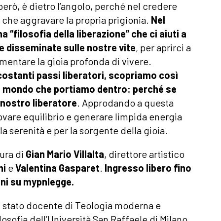
 però, è dietro l’angolo, perché nel credere
o che aggravare la propria prigionia.
Nel
“filosofia della liberazione” che ci aiuti a
e disseminate sulle nostre vite
, per aprirci a
imentare la gioia profonda di vivere.
ostanti passi liberatori, scopriamo così
nel mondo che portiamo dentro: perché se
 nostro liberatore
. Approdando a questa
vare equilibrio e generare limpida energia
la serenità e per la sorgente della gioia.
cura di
Gian Mario Villalta
, direttore artistico
ni
e
Valentina Gasparet
.
Ingresso libero fino
oni su mypnlegge.
È stato docente di Teologia moderna e
osofia dell’Università San Raffaele di Milano