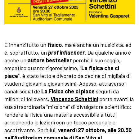
È innanzitutto un
fisico
, ma è anche un musicista, ed
è, soprattutto, un
prof influencer
. Da qualche anno è
anche un
autore bestseller
perchè il suo saggio,
empatico quanto rigorosissimo, “
La fisica che ci
piace
”, è stato letto e divorato da decine di migliaia di
studenti giovani e giovanissimi. Adesso, attraverso i
canali social de
La Fisica che ci piace
seguiti da
milioni di followers,
Vincenzo Schettini
porta avanti la
sua straordinaria “missione” di divulgatore scientifico:
rendere la fisica una materia accessibile a tutti,
arricchendo le lezioni con un tocco personale e
accattivante. Sarà lui,
venerdì 27 ottobre, alle 20.30
nell’Auditorium comunale di San Vito al