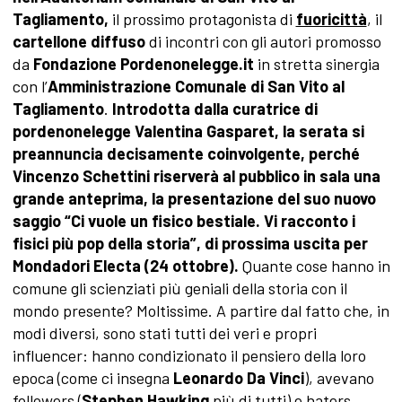
Tagliamento,
il prossimo protagonista di
fuoricittà
, il
cartellone diffuso
di incontri con gli autori promosso
da
Fondazione Pordenonelegge.it
in stretta sinergia
con l’
Amministrazione Comunale
di San Vito al
Tagliamento
.
Introdotta dalla curatrice di
pordenonelegge Valentina Gasparet, la serata si
preannuncia decisamente coinvolgente, perché
Vincenzo Schettini riserverà al pubblico in sala una
grande anteprima, la presentazione del suo nuovo
saggio “Ci vuole un fisico bestiale. Vi racconto i
fisici più pop della storia”, di prossima uscita per
Mondadori Electa (24 ottobre).
Quante cose hanno in
comune gli scienziati più geniali della storia con il
mondo presente? Moltissime. A partire dal fatto che, in
modi diversi, sono stati tutti dei veri e propri
influencer: hanno condizionato il pensiero della loro
epoca (come ci insegna
Leonardo Da Vinci
), avevano
followers (
Stephen Hawking
più di tutti) e haters