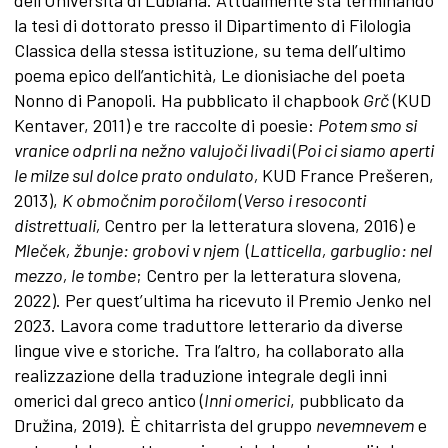
la tesi di dottorato presso il Dipartimento di Filologia
Classica della stessa istituzione, su tema dell’ultimo
poema epico dell’antichità, Le dionisiache del poeta
Nonno di Panopoli. Ha pubblicato il chapbook
Grč
(KUD
Kentaver, 2011) e tre raccolte di poesie:
Potem smo si
vranice odprli na než
no valujo
či livadi
(
Poi ci siamo aperti
le milze sul dolce prato ondulato,
KUD France Prešeren,
2013),
K območnim poročilom
(
Verso i resoconti
distrettuali,
Centro per la letteratura slovena, 2016) e
Mleček, žbunje: grobovi v njem
(
Latticella, garbuglio: nel
mezzo, le tombe
; Centro per la letteratura slovena,
2022). Per quest’ultima ha ricevuto il Premio Jenko nel
2023. Lavora come traduttore letterario da diverse
lingue vive e storiche. Tra l’altro, ha collaborato alla
realizzazione della traduzione integrale degli inni
omerici dal greco antico (
Inni omerici
, pubblicato da
Družina, 2019). È chitarrista del gruppo
nevemnevem
e