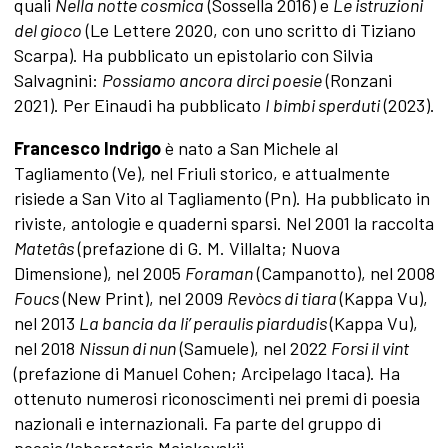
quali
Nella notte cosmica
(Sossella 2016) e
Le istruzioni
del gioco
(Le Lettere 2020, con uno scritto di Tiziano
Scarpa). Ha pubblicato un epistolario con Silvia
Salvagnini:
Possiamo ancora dirci poesie
(Ronzani
2021). Per Einaudi ha pubblicato
I bimbi sperduti
(2023).
Francesco Indrigo
è nato a San Michele al
Tagliamento (Ve), nel Friuli storico, e attualmente
risiede a San Vito al Tagliamento (Pn). Ha pubblicato in
riviste, antologie e quaderni sparsi. Nel 2001 la raccolta
Matetâs
(prefazione di G. M. Villalta; Nuova
Dimensione), nel 2005
Foraman
(Campanotto), nel 2008
Foucs
(New Print), nel 2009
Rev
òcs di tiara
(Kappa Vu),
nel 2013
La bancia da li
’
peraulis piardudis
(Kappa Vu),
nel 2018
Nissun di nun
(Samuele), nel 2022
Forsi il vint
(prefazione di Manuel Cohen; Arcipelago Itaca). Ha
ottenuto numerosi riconoscimenti nei premi di poesia
nazionali e internazionali. Fa parte del gruppo di
poesia/laboratorio Majakovskij.