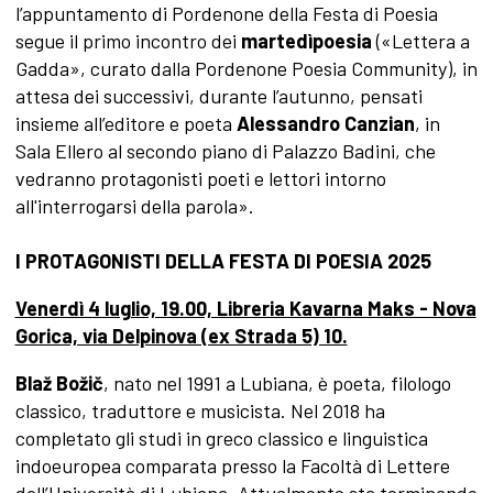
l’appuntamento di Pordenone della Festa di Poesia
segue il primo incontro dei
martedìpoesia
(«Lettera a
Gadda», curato dalla Pordenone Poesia Community), in
attesa dei successivi, durante l’autunno, pensati
insieme all’editore e poeta
Alessandro Canzian
, in
Sala Ellero al secondo piano di Palazzo Badini, che
vedranno protagonisti poeti e lettori intorno
all'interrogarsi della parola».
I PROTAGONISTI DELLA FESTA DI POESIA 202
5
Venerdì 4 luglio, 19.00, Libreria Kavarna Maks - Nova
Gorica, via Delpinova (ex Strada 5) 10.
Bla
ž Božič
, nato nel 1991 a Lubiana, è poeta, filologo
classico, traduttore e musicista. Nel 2018 ha
completato gli studi in greco classico e linguistica
indoeuropea comparata presso la Facoltà di Lettere
dell’Università di Lubiana. Attualmente sta terminando