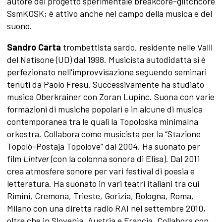
autore del progetto sperimentale breakcore-glitchcore
SsmKOSK; è attivo anche nel campo della musica e del
suono.
Sandro Carta
trombettista sardo, residente nelle Valli
del Natisone (UD) dal 1998. Musicista autodidatta si è
perfezionato nell'improvvisazione seguendo seminari
tenuti da Paolo Fresu. Successivamente ha studiato
musica Oberkrainer con Zoran Lupinc. Suona con varie
formazioni di musiche popolari e in alcune di musica
contemporanea tra le quali la Topoloska minimalna
orkestra. Collabora come musicista per la “Stazione
Topolò-Postaja Topolove” dal 2004. Ha suonato per
film
Lintver
(con la colonna sonora di Elisa). Dal 2011
crea atmosfere sonore per vari festival di poesia e
letteratura. Ha suonato in vari teatri italiani tra cui
Rimini, Cremona, Trieste, Gorizia, Bologna, Roma,
Milano con una diretta radio RAI nel settembre 2010,
oltre che in Slovenia, Austria e Francia. Collabora con