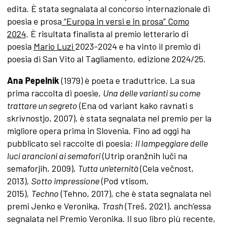
edita. È stata segnalata al concorso internazionale di
poesia e prosa
“Europa in versi e in prosa” Como
2024
. È risultata finalista al premio letterario di
poesia
Mario Luzi
2023-2024 e ha vinto il premio di
poesia di San Vito al Tagliamento, edizione 2024/25.
Ana Pepelnik
(1979) è poeta e traduttrice. La sua
prima raccolta di poesie,
Una delle varianti su come
trattare un segreto
(Ena od variant kako ravnati s
skrivnostjo, 2007), è stata segnalata nel premio per la
migliore opera prima in Slovenia. Fino ad oggi ha
pubblicato sei raccolte di poesia:
Il lampeggiare delle
luci arancioni ai semafori
(Utrip oranžnih luči na
semaforjih, 2009),
Tutta un’eternità
(Cela večnost,
2013),
Sotto impressione
(Pod vtisom,
2015),
Techno
(Tehno, 2017), che è stata segnalata nei
premi Jenko e Veronika,
Trash
(Treš, 2021), anch’essa
segnalata nel Premio Veronika. Il suo libro più recente,