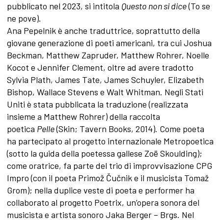
pubblicato nel 2023, si intitola
Questo non si dice
(To se
ne pove).
Ana Pepelnik è anche traduttrice, soprattutto della
giovane generazione di poeti americani, tra cui Joshua
Beckman, Matthew Zapruder, Matthew Rohrer, Noelle
Kocot e Jennifer Clement, oltre ad avere tradotto
Sylvia Plath, James Tate, James Schuyler, Elizabeth
Bishop, Wallace Stevens e Walt Whitman. Negli Stati
Uniti è stata pubblicata la traduzione (realizzata
insieme a Matthew Rohrer) della raccolta
poetica
Pelle
(Skin; Tavern Books, 2014). Come poeta
ha partecipato al progetto internazionale Metropoetica
(sotto la guida della poetessa gallese Zoë Skoulding);
come oratrice, fa parte del trio di improvvisazione CPG
Impro (con il poeta Primož Čučnik e il musicista Tomaž
Grom); nella duplice veste di poeta e performer ha
collaborato al progetto Poetrix, un’opera sonora del
musicista e artista sonoro Jaka Berger – Brgs. Nel