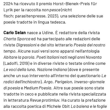
2024 ha ricevuto il premio Horst-Bienek-Preis für
Lyrik per la raccolta
non pesce
(nicht
fisch;
parasitenpresse, 2023), una selezione delle sue
poesie tradotte in lingua tedesca.
Carlo Selan
nasce a Udine. È redattore della rivista
Charta Sporca
ed ha partecipato alle redazioni delle
riviste
Digressioni
e del sito letterario
Poesia del nostro
tempo
. Alcune suoi versi sono apparsi nell’antologia
Abitare la parola. Poeti italiani nati negli anni Novanta
(Ladolfi, 2019) e in diverse riviste o testate online come
Le voci della luna,
Nazione Indiana
(dove è presente
anche un suo intervento all’interno del questionario
Le
radici dell’inchiostro
),
Argo
,
Perigeion
,
Inverso–giornale
di poesia
e
Medium Poesia
. Altre sue poesie sono state
tradotte in ceco e pubblicate nella rivista specializzata
in letteratura
Revue protimluv
. Ha curato la prefazione
alla raccolta poetica di Michele Obit
La balena e le foglie