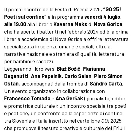
Il primo incontro della Festa di Poesia 2025,
“
GO 25!
Poeti sul confine”
è in programma
venerdì 4 luglio
,
alle 19.00
alla libreria
Kavarna Maks
di
Nova Gorica
,
che ha aperto i battenti nel febbraio 2024 ed è la prima
libreria accademica di Nova Gorica a offrire letteratura
specializzata in scienze umane e sociali, oltre a
narrativa nazionale e straniera di qualità, letteratura
per bambini e ragazzi.
Leggeranno i loro versi
Bla
ž Božič
,
Marianna
Deganutti
,
Ana Pepelnik
,
Carlo Selan
,
Piero Simon
Ostan
, accompagnati dalla tromba di
Sandro Carta
.
Un evento organizzato in collaborazione con
Francesco Tomada
e
Ana Ger
šak
(giornalista, editor
e promotrice culturale); un incontro speciale tra poeti
e poetiche, un confronto delle esperienze di confine
tra Slovenia e Italia inscritto nel cartellone
GO! 2025
che promuove il tessuto creativo e culturale del Friuli