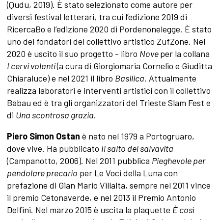
(Qudu, 2019). È stato selezionato come autore per
diversi festival letterari, tra cui l’edizione 2019 di
RicercaBo e l’edizione 2020 di Pordenonelegge. È stato
uno dei fondatori del collettivo artistico ZufZone. Nel
2020 è uscito il suo progetto - libro
Nove
per la collana
I cervi volanti
(a cura di Giorgiomaria Cornelio e Giuditta
Chiaraluce) e nel 2021 il libro
Basilica
. Attualmente
realizza laboratori e interventi artistici con il collettivo
Babau ed è tra gli organizzatori del Trieste Slam Fest e
di
Una scontrosa grazia
.
Piero Simon Ostan
è nato nel 1979 a Portogruaro,
dove vive. Ha pubblicato
Il salto del salvavita
(Campanotto, 2006). Nel 2011 pubblica
Pieghevole per
pendolare precario
per Le Voci della Luna con
prefazione di Gian Mario Villalta, sempre nel 2011 vince
il premio Cetonaverde, e nel 2013 il Premio Antonio
Delfini. Nel marzo 2015 è uscita la plaquette
È così