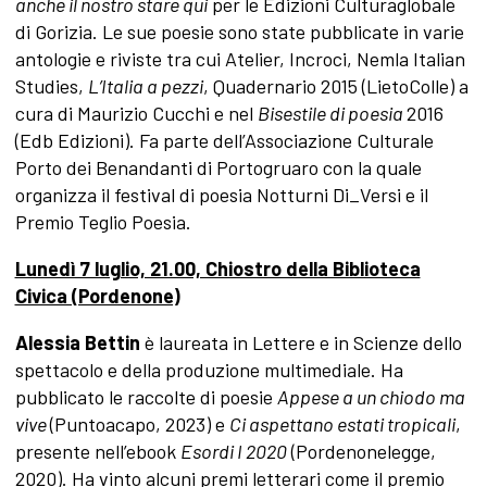
anche il nostro stare qui
per le Edizioni Culturaglobale
di Gorizia. Le sue poesie sono state pubblicate in varie
antologie e riviste tra cui Atelier, Incroci, Nemla Italian
Studies,
L’Italia a pezzi
, Quadernario 2015 (LietoColle) a
cura di Maurizio Cucchi e nel
Bisestile di poesia
2016
(Edb Edizioni). Fa parte dell’Associazione Culturale
Porto dei Benandanti di Portogruaro con la quale
organizza il festival di poesia Notturni Di_Versi e il
Premio Teglio Poesia.
Lunedì 7 luglio, 21.00, Chiostro della Biblioteca
Civica (Pordenone)
Alessia Bettin
è laureata in Lettere e in Scienze dello
spettacolo e della produzione multimediale. Ha
pubblicato le raccolte di poesie
Appese a un chiodo ma
vive
(Puntoacapo, 2023) e
Ci aspettano estati tropicali
,
presente nell’ebook
Esordi I 2020
(Pordenonelegge,
2020). Ha vinto alcuni premi letterari come il premio