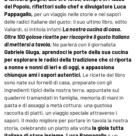
del Popolo, riflettori sullo chef e divulgatore Luca
Pappagallo,
per un viaggio nelle storie e nei sapori
delle radici italiane del gusto: il suo ultimo libro, edito
Vallardi, si intitola infatti
La nostra cucina di casa.
Oltre 100 golose ricette per riscoprire il gusto italiano
di mettersi a tavola.
Ne parlerà con il giornalista
Gabriele Giuga, aprendoci le porte della sua cucina
per esplorare le radici della tradizione che ci riporta
a nonne e nonni di ieri e di oggi, e appassiona
chiunque ami i sapori autentici.
Le ricette del libro
sono nate sui fornelli di casa, preparate con gli
ingredienti tipici della nostra terra, appuntate sui
quaderni tramandati in famiglia, memoria di mani in
pasta e di assaggi a metà cottura: una gustosa
raccolta di piatti, un viaggio speciale attraverso i
sapori. Il modo migliore per portare in tavola la nostra
storia, celebrando un piatto alla volta
la gioia tutta
italiana di stare insieme
.
Luca Pappagallo
è un