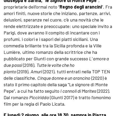
Giuseppa e Sarina, “le Signore di Monte Pepe”
,
proprietarie dell’ormai noto “
Regno degli arancini
”. Fra
amori finiti, nuove storie che iniziano, partenze, arrivi,
delusioni, speranze nel cuore, c’è una novità che le
rende elettrizzate e preoccupate: uno speciale invito a
Parigi, dove avranno il compito di incantare con i
profumi, i colori e i sapori dei piatti siciliani. Una
commedia brillante tra la Sicilia profonda e la Ville
Lumière, ultimo romanzo della scrittrice che ha
pubblicato per Giunti con grande successo
L’ amore a
due passi
(2016),
Tutte le volte che ho
pianto
(2019),
Amuri
(2021), tutti entrati nella TOP TEN
delle classifiche.
Cinque donne e un arancino
(2020) è
stato il primo capitolo della saga “Le signore di Monte
Pepe”, a cui ha fatto seguito
I cannoli di Marites
(2022).
Dal romanzo
Picciridda
(Giunti 2017) è tratto l’omonimo
film per la regia di Paolo Licata.
E lunedì 2 giugno, alle ore 18.30, sempre in Piazza