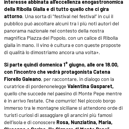
interesse abbinata all’eccellenza enogastronomica
della Ribolla Gialla e di tutto quello che ci gira
attorno
. Una sorta di “festival nel festival” in cui il
pubblico puó ascoltare alcuni tra i più noti autori del
panorama nazionale nel contesto della nostra
magnifica Piazza del Popolo, con un calice di Ribolla
gialla in mano. Il vino è cultura e con queste proposte
di qualità lo dimostriamo ancora una volta».
Si parte quindi domenica 1° giugno, alle ore 18.00,
con l’incontro che vedrà protagonista Catena
Fiorello Galeano
, per raccontare, in dialogo con la
curatrice di pordenonelegge
Valentina Gasparet,
quello che succede nel paesino di
Monte Pepe mentre
è in arrivo l’estate. Che
camurria
! Nel piccolo borgo
immerso tra le montagne siciliane si attendono orde di
turisti curiosi di assaggiare gli arancini più famosi
dell’isola e di conoscere
Rosa, Nunziatina, Maria,