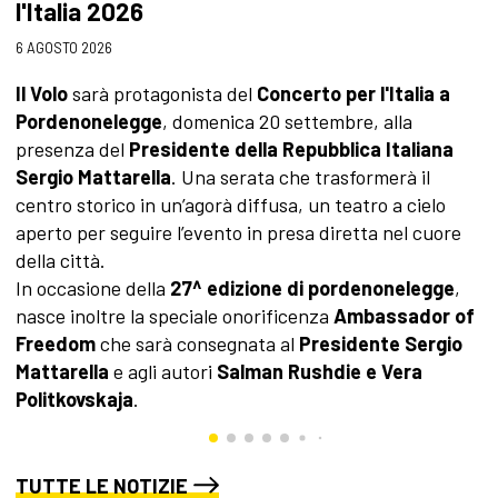
l'Italia 2026
3 
6 AGOSTO 2026
A
s
Il Volo
sarà protagonista del
Concerto per l'Italia a
c
Pordenonelegge
, domenica 20 settembre, alla
a
presenza del
Presidente della Repubblica Italiana
p
Sergio Mattarella
. Una serata che trasformerà il
l
centro storico in un’agorà diffusa, un teatro a cielo
aperto per seguire l’evento in presa diretta nel cuore
della città.
In occasione della
27^ edizione di pordenonelegge
,
nasce inoltre la speciale onorificenza
Ambassador of
Freedom
che sarà consegnata al
Presidente Sergio
Mattarella
e agli autori
Salman Rushdie e Vera
Politkovskaja
.
TUTTE LE NOTIZIE