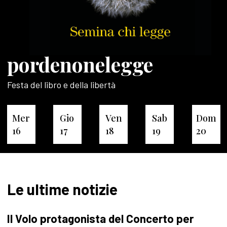
pordenonelegge
Festa del libro e della libertà
Mer
Gio
Ven
Sab
Dom
16
17
18
19
20
Le ultime notizie
Il Volo protagonista del Concerto per
P