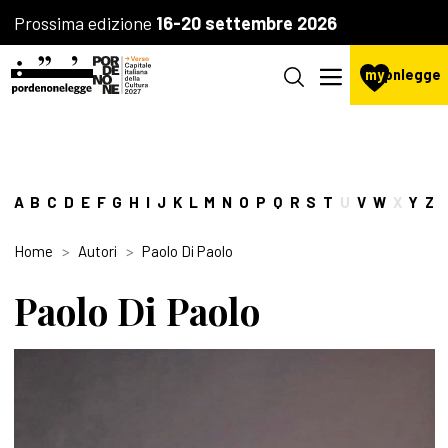
Prossima edizione
16-20 settembre 2026
my
pnlegge
A
B
C
D
E
F
G
H
I
J
K
L
M
N
O
P
Q
R
S
T
U
V
W
X
Y
Z
Home
Autori
Paolo Di Paolo
Paolo Di Paolo