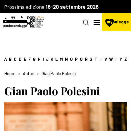
Prossima edizione
16-20 settembre 2026
my
pnlegge
A
B
C
D
E
F
G
H
I
J
K
L
M
N
O
P
Q
R
S
T
U
V
W
X
Y
Z
Home
Autori
Gian Paolo Polesini
Gian Paolo Polesini