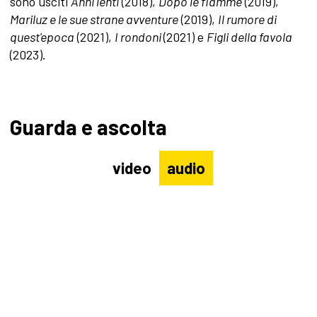
sono usciti
Anni lenti
(2018),
Dopo le fiamme
(2019),
Mariluz e le sue strane avventure
(2019),
Il rumore di
quest'epoca
(2021),
I rondoni
(2021) e
Figli della favola
(2023).
Guarda e ascolta
video
audio