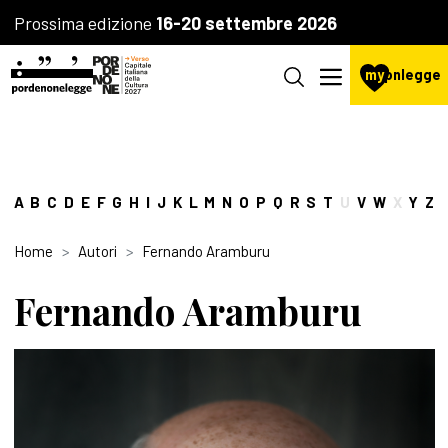
Prossima edizione
16-20 settembre 2026
my
pnlegge
A
B
C
D
E
F
G
H
I
J
K
L
M
N
O
P
Q
R
S
T
U
V
W
X
Y
Z
Home
Autori
Fernando Aramburu
Fernando Aramburu