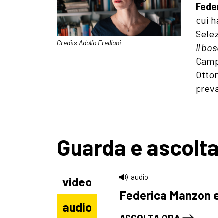
Fede
cui h
Selez
Credits Adolfo Frediani
ll bo
Campi
Otton
preva
Guarda e ascolt
audio
video
Federica Manzon ed
audio