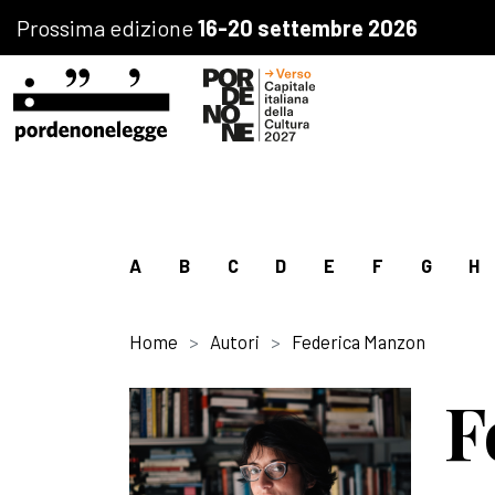
Prossima edizione
16-20 settembre 2026
A
B
C
D
E
F
G
H
Home
Autori
Federica Manzon
F