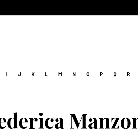
I
J
K
L
M
N
O
P
Q
R
ederica Manzo