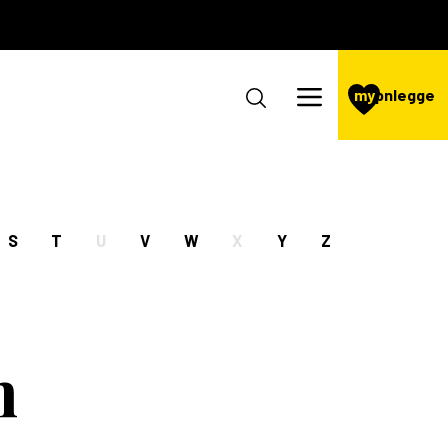
my
pnlegge
S
T
U
V
W
X
Y
Z
n