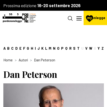
Prossima edizione
16-20 settembre 2026
my
pnlegge
A
B
C
D
E
F
G
H
I
J
K
L
M
N
O
P
Q
R
S
T
U
V
W
X
Y
Z
Home
Autori
Dan Peterson
Dan Peterson